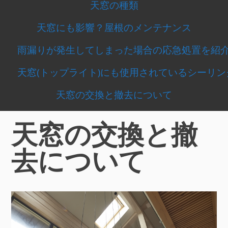
ン
天窓の種類
天窓にも影響？屋根のメンテナンス
メ
雨漏りが発生してしまった場合の応急処置を紹
ニ
天窓(トップライト)にも使用されているシーリ
ュ
天窓の交換と撤去について
ー
天窓の交換と撤
去について