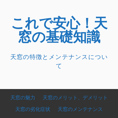
コ
ン
これで安心！天
テ
ン
窓の基礎知識
ツ
へ
ス
キ
天窓の特徴とメンテナンスについ
ッ
て
プ
メ
天窓の魅力
天窓のメリット、デメリット
イ
天窓の劣化症状
天窓のメンテナンス